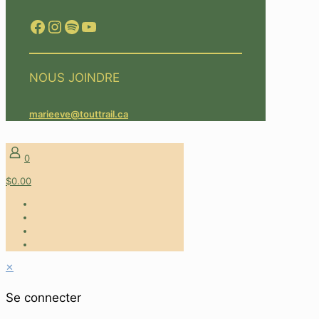
Facebook
Instagram
Spotify
YouTube
NOUS JOINDRE
marieeve@touttrail.ca
0
$0.00
✕
Se connecter