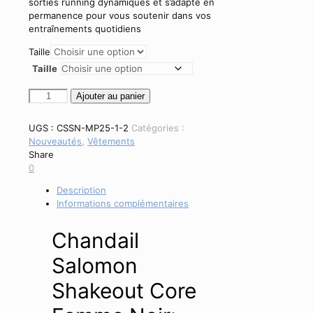
sorties running dynamiques et s’adapte en
permanence pour vous soutenir dans vos
entraînements quotidiens
Taille
Taille
quantité
Ajouter au panier
de
Chandail
UGS :
CSSN-MP25-1-2
Catégories :
Salomon
Nouveautés
,
Vêtements
Shakeout
Share
Core
0
-
Femme
Description
-
Informations complémentaires
Noir
(2026)
Chandail
Salomon
Shakeout Core