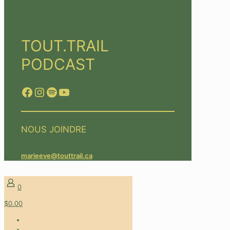
TOUT.TRAIL
PODCAST
Facebook
Instagram
Spotify
YouTube
NOUS JOINDRE
marieeve@touttrail.ca
0
$0.00