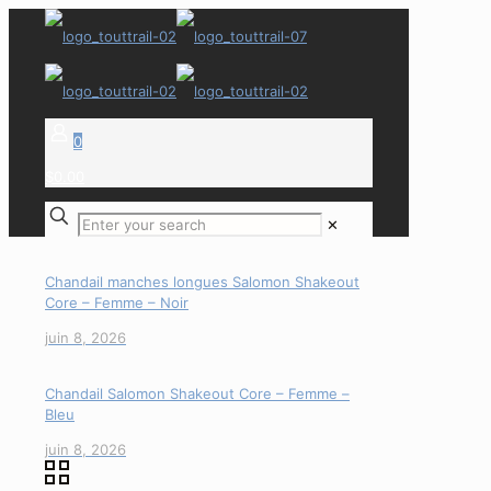
0
$0.00
✕
Chandail manches longues Salomon Shakeout
Core – Femme – Noir
juin 8, 2026
Chandail Salomon Shakeout Core – Femme –
Bleu
juin 8, 2026