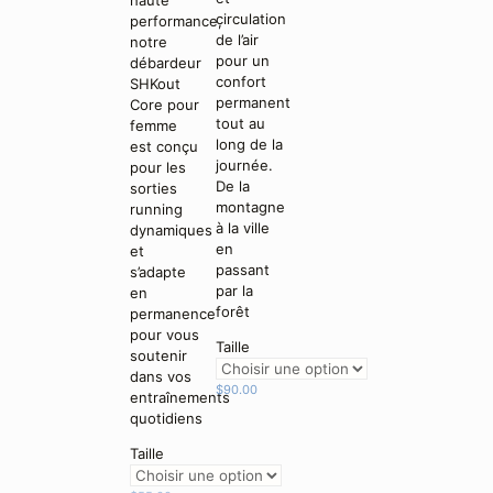
haute
circulation
performance,
de l’air
notre
pour un
débardeur
confort
SHKout
permanent
Core pour
tout au
femme
long de la
est conçu
journée.
pour les
De la
sorties
montagne
running
à la ville
dynamiques
en
et
passant
s’adapte
par la
en
forêt
permanence
pour vous
Taille
soutenir
dans vos
$
90.00
entraînements
quotidiens
Taille