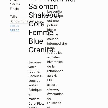
Salomon
*Vente
Finale
L’essential
Shakeout
Lightwarm
Taille
est une
Core
polaire
Le
$
49.99
idéale
Femme
prix
Le
$
25.00
comme
initial
prix
Blue
couche
était :
actuel
intermédiaire
$49.99.
est :
Granite:
pour
$25.00.
toutes les
activités
hivernales,
Secouez
de la
votre
randonnée
routine.
au ski.
Secouez-
Elle
vous et
assure
sortez.
chaleur,
Fabriqué
évacuation
en
de
matière
l’humidité
Core_Flow
et