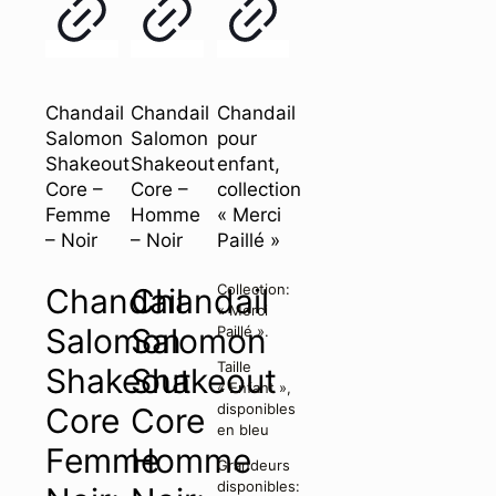
Chandail
Chandail
Chandail
Salomon
Salomon
pour
Shakeout
Shakeout
enfant,
Core –
Core –
collection
Femme
Homme
« Merci
– Noir
– Noir
Paillé »
Collection:
Chandail
Chandail
« Merci
Salomon
Salomon
Paillé ».
Taille
Shakeout
Shakeout
« Enfant »,
disponibles
Core
Core
en bleu
Femme
Homme
Grandeurs
disponibles: