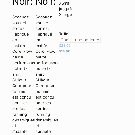
Noir:
Noir:
XSmall
jusqu’à
XLarge
Secouez-
Secouez-
vous et
vous et
sortez.
sortez.
Taille
Fabriqué
Fabriqué
en
en
Le
matière
matière
$
25.00
prix
Le
Core_Flow
Core_Flow
$
15.00
initial
prix
haute
haute
était :
actuel
performance,
performance,
$25.00.
est :
notre t-
notre t-
$15.00.
shirt
shirt
SHKout
SHKout
Core pour
Core pour
femme
homme
est conçu
est conçu
pour les
pour les
sorties
sorties
running
running
dynamiques
dynamiques
et
et
s’adapte
s’adapte