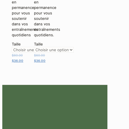
en
en
permanence
permanence
pour vous
pour vous
soutenir
soutenir
dans vos
dans vos
entraînements
entraînements
quotidiens
quotidiens.
Taille
Taille
Le
Le
$
60.00
$
60.00
prix
Le
prix
Le
$
36.00
$
36.00
initial
prix
initial
prix
était :
actuel
était :
actuel
$60.00.
est :
$60.00.
est :
$36.00.
$36.00.