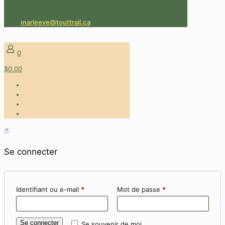
marieeve@touttrail.ca
0
$0.00
✕
Se connecter
Identifiant ou e-mail
*
Mot de passe
*
Se connecter
Se souvenir de moi