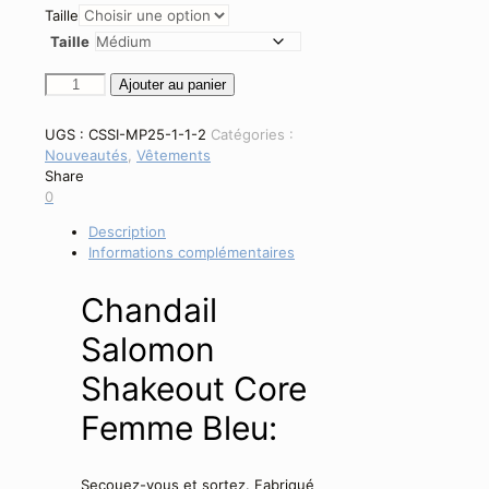
Taille
Taille
quantité
Ajouter au panier
de
Chandail
UGS :
CSSI-MP25-1-1-2
Catégories :
Salomon
Nouveautés
,
Vêtements
Shakeout
Share
Core
0
-
Femme
Description
-
Informations complémentaires
Bleu
Chandail
Salomon
Shakeout Core
Femme Bleu:
Secouez-vous et sortez. Fabriqué