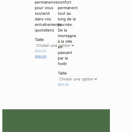
permanence
confort
pour vous
permanent
soutenir
tout au
dans vos
long de la
entraînements
journée.
quotidiens
De la
montagne
Taille
à la ville
en
Le
$
60.00
passant
prix
Le
$
36.00
par la
initial
prix
forêt
était :
actuel
Taille
$60.00.
est :
$36.00.
$
90.00