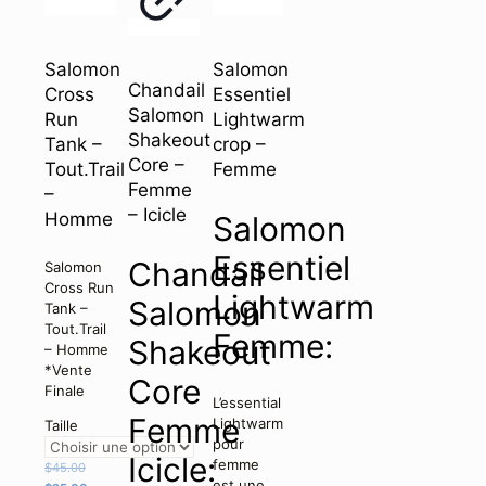
Salomon
Salomon
Chandail
Cross
Essentiel
Salomon
Run
Lightwarm
Shakeout
Tank –
crop –
Core –
Tout.Trail
Femme
Femme
–
– Icicle
Homme
Salomon
Essentiel
Chandail
Salomon
Cross Run
Lightwarm
Salomon
Tank –
Tout.Trail
Femme:
Shakeout
– Homme
*Vente
Core
Finale
L’essential
Femme
Lightwarm
Taille
pour
Icicle:
femme
Le
$
45.00
est une