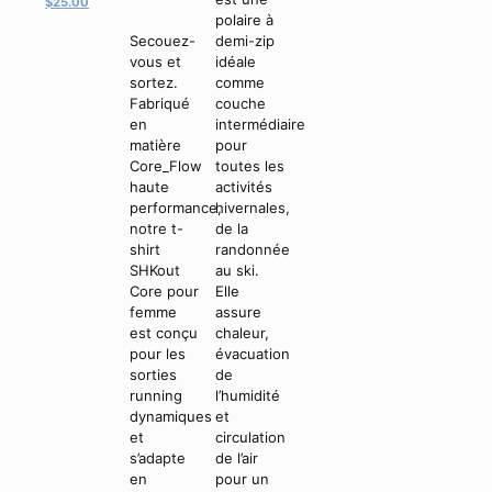
prix
Le
$
25.00
polaire à
initial
prix
Secouez-
demi-zip
était :
actuel
vous et
idéale
$45.00.
est :
sortez.
comme
$25.00.
Fabriqué
couche
en
intermédiaire
matière
pour
Core_Flow
toutes les
haute
activités
performance,
hivernales,
notre t-
de la
shirt
randonnée
SHKout
au ski.
Core pour
Elle
femme
assure
est conçu
chaleur,
pour les
évacuation
sorties
de
running
l’humidité
dynamiques
et
et
circulation
s’adapte
de l’air
en
pour un