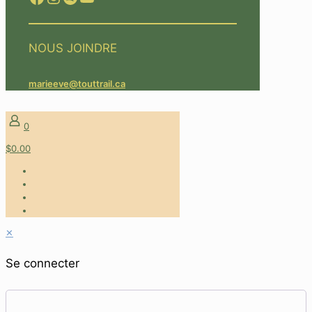
NOUS JOINDRE
marieeve@touttrail.ca
0
$0.00
✕
Se connecter