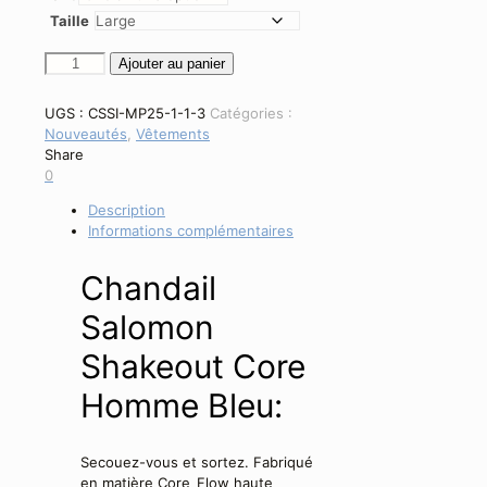
Taille
quantité
Ajouter au panier
de
Chandail
UGS :
CSSI-MP25-1-1-3
Catégories :
Salomon
Nouveautés
,
Vêtements
Shakeout
Share
Core
0
-
Homme
Description
-
Informations complémentaires
Bleu
Chandail
Salomon
Shakeout Core
Homme Bleu:
Secouez-vous et sortez. Fabriqué
en matière Core_Flow haute