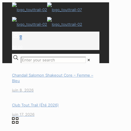
0
$0.00
✕
Chandail Salomon Shakeout Core – Femme –
Bleu
juin 8, 2026
Club Tout.Trail (Été 2026)
juin 17, 2026